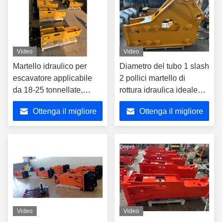
Video
Video
Martello idraulico per
Diametro del tubo 1 slash
escavatore applicabile
2 pollici martello di
da 18-25 tonnellate,
rottura idraulica ideale
diametro tubo idraulico
per portatori da 18 a 25
Ottenga il migliore
Ottenga il migliore
12 pollici, costruzione
tonnellate
durevole, adatto per
prezzo
prezzo
escavatori
Video
Video