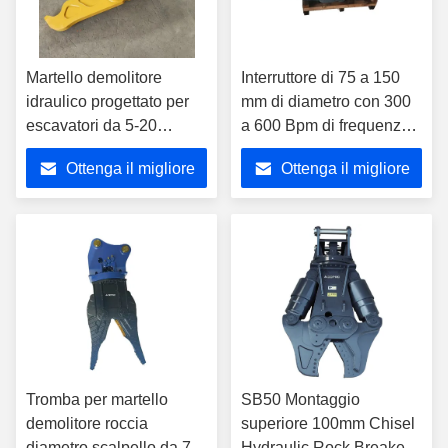
Martello demolitore
Interruttore di 75 a 150
idraulico progettato per
mm di diametro con 300
escavatori da 5-20
a 600 Bpm di frequenza
tonnellate operanti a una
che offre prestazioni in
Ottenga il migliore
Ottenga il migliore
frequenza di 300-600
ambienti industriali
bpm per la
esigenti
prezzo
prezzo
frammentazione delle
rocce
Tromba per martello
SB50 Montaggio
demolitore roccia
superiore 100mm Chisel
diametro scalpello da 75
Hydraulic Rock Breaker