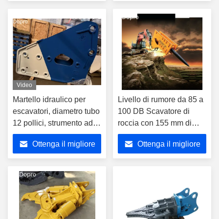
forza di impatto superiore
progetti di demolizione e
prezzo
prezzo
per la frammentazione
scavo
della roccia
Video
Martello idraulico per
Livello di rumore da 85 a
escavatori, diametro tubo
100 DB Scavatore di
12 pollici, strumento ad
roccia con 155 mm di
impatto idraulico per
diametro e 2810 mm di
Ottenga il migliore
Ottenga il migliore
prestazioni nelle attività
lunghezza per la rottura
di demolizione rocciosa
del materiale
prezzo
prezzo