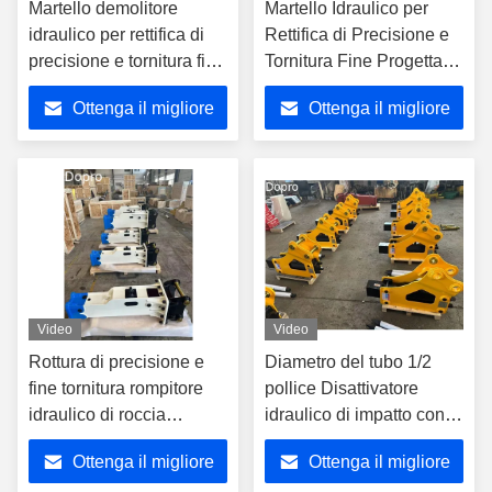
Martello demolitore
Martello Idraulico per
idraulico per rettifica di
Rettifica di Precisione e
precisione e tornitura fine
Tornitura Fine Progettato
progettato per attività di
per la Frantumazione di
Ottenga il migliore
Ottenga il migliore
rottura della roccia e
Roccia e la Demolizione
demolizione del
di Calcestruzzo
prezzo
prezzo
calcestruzzo
Video
Video
Rottura di precisione e
Diametro del tubo 1/2
fine tornitura rompitore
pollice Disattivatore
idraulico di roccia
idraulico di impatto con
rompitore idraulico
supporto a scatola
Ottenga il migliore
Ottenga il migliore
martello che offre una
silenziata Ideale per