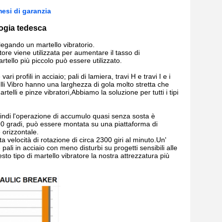
esi di garanzia
ogia tedesca
legando un martello vibratorio.
atore viene utilizzata per aumentare il tasso di
tello più piccolo può essere utilizzato.
ri profili in acciaio; pali di lamiera, travi H e travi I e i
elli Vibro hanno una larghezza di gola molto stretta che
elli e pinze vibratori,Abbiamo la soluzione per tutti i tipi
uindi l'operazione di accumulo quasi senza sosta è
i 90 gradi, può essere montata su una piattaforma di
 orizzontale.
 velocità di rotazione di circa 2300 giri al minuto.Un'
i in acciaio con meno disturbi su progetti sensibili alle
sto tipo di martello vibratore la nostra attrezzatura più