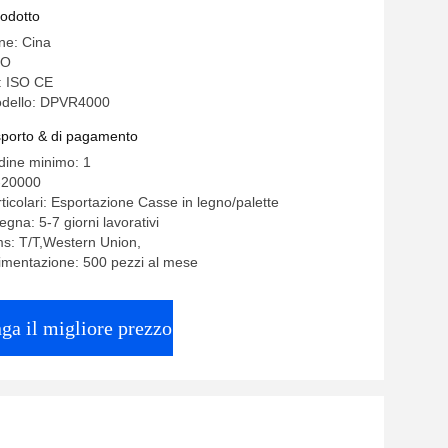
rodotto
ine: Cina
RO
e: ISO CE
dello: DPVR4000
asporto & di pagamento
rdine minimo: 1
-20000
ticolari: Esportazione Casse in legno/palette
gna: 5-7 giorni lavorativi
s: T/T,Western Union,
limentazione: 500 pezzi al mese
ga il migliore prezzo