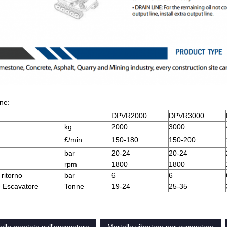
one:
DPVR2000
DPVR3000
kg
2000
3000
£/min
150-180
150-200
bar
20-24
20-24
rpm
1800
1800
 ritorno
bar
6
6
e Escavatore
Tonne
19-24
25-35