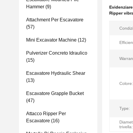
Hammer
(9)
Evidenziar
Ripper vibra
Attachment Per Escavatore
(57)
Condiz
Mini Excavator Machine
(12)
Efficie
Pulverizer Concreto Idraulico
Warran
(15)
Escavatore Hydraulic Shear
(13)
Colore:
Escavatore Grapple Bucket
(47)
Type:
Attacco Ripper Per
Escavatore
(16)
Diametr
trivella: