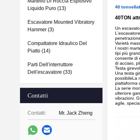
Martello Di Roccia Esplosivo
40 tonnella
Liquido Puro
(13)
40TON att
Escavatore Mounted Vibratory
Un escavator
Hammer
(3)
L'escavatore 
penetrazione
Compattatore Idraulico Del
Varietà mas
I nostri marte
Piatto
(14)
tipi più gra
consente di e
di acciaio, p
Parti Dell'interruttore
Testa girevo
Dell'escavatore
(33)
Una testa gi
possibileLa 
piattaforma 
La serie mon
ulteriore ga
Contatti
vibrazioni. G
agile, speci
Contatti:
Mr. Jack Zheng