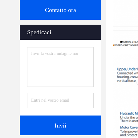
Contatto ora
Spedicaci
Invii