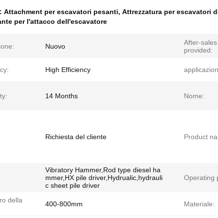
e:
Attachment per escavatori pesanti
,
Attrezzatura per escavatori d
nte per l'attacco dell'escavatore
After-sales
ione:
Nuovo
provided:
ncy:
High Efficiency
applicazio
ty:
14 Months
Nome:
Richiesta del cliente
Product n
Vibratory Hammer,Rod type diesel ha
mmer,HX pile driver,Hydrualic,hydrauli
Operating p
c sheet pile driver
o della
400-800mm
Materiale: