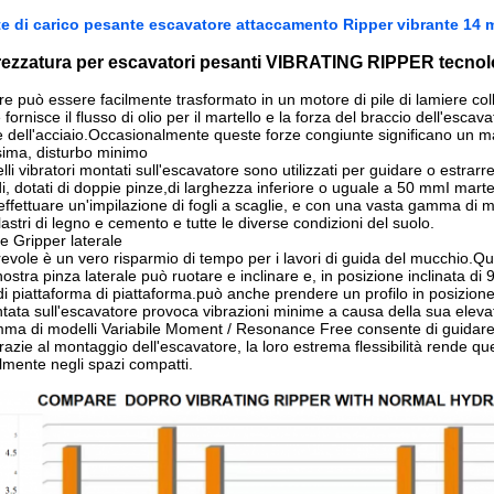
te di carico pesante escavatore attaccamento Ripper vibrante 14 m
rezzatura per escavatori pesanti VIBRATING RIPPER tecnol
e può essere facilmente trasformato in un motore di pile di lamiere col
fornisce il flusso di olio per il martello e la forza del braccio dell'escav
 dell'acciaio.Occasionalmente queste forze congiunte significano un mar
sima, disturbo minimo
lli vibratori montati sull'escavatore sono utilizzati per guidare o estrarre va
ndi, dotati di doppie pinze,di larghezza inferiore o uguale a 50 mmI mart
ffettuare un'impilazione di fogli a scaglie, e con una vasta gamma di mart
ilastri di legno e cemento e tutte le diverse condizioni del suolo.
le Gripper laterale
revole è un vero risparmio di tempo per i lavori di guida del mucchio.Q
nostra pinza laterale può ruotare e inclinare e, in posizione inclinata d
di piattaforma di piattaforma.può anche prendere un profilo in posizione
tata sull'escavatore provoca vibrazioni minime a causa della sua elevata
mma di modelli Variabile Moment / Resonance Free consente di guidare pal
razie al montaggio dell'escavatore, la loro estrema flessibilità rende que
almente negli spazi compatti.