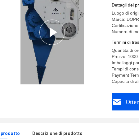
Dettagli del p
Luogo di orig
Marca: DOP
Certificazion
Numero di mo
Termini di tr
Quantità di o
Prezzo: 1000
Imballaggi par
Tempi di conse
Payment Term
Capacità di a
Otten
l prodotto
Descrizione di prodotto