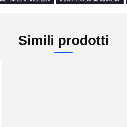
ello montato sull'escavatore
Martello vibratore per escavatore
Simili prodotti