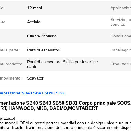
ia:
12 mesi
Applicazio
Servizio po
le:
Acciaio
vendita:
Cliente richiesto
Condizione
ella parte:
Parti di escavatori
Imballaggi
Parti di escavatore Sigillo per lavori pe
el prodotto:
Produttori
santi
i movimento:
Scavatori
limentazione SB40 SB43 SB50 SB81
alimentazione SB40 SB43 SB50 SB81 Corpo principale 
RT, HANWOOD, MKB, DAEMO,MONTABERT
lizzato!
ce martelli OEM ai nostri partner mondiali con un design unico e un nuo
itura di celle di alimentazione del corpo principale è sicuramente dispon