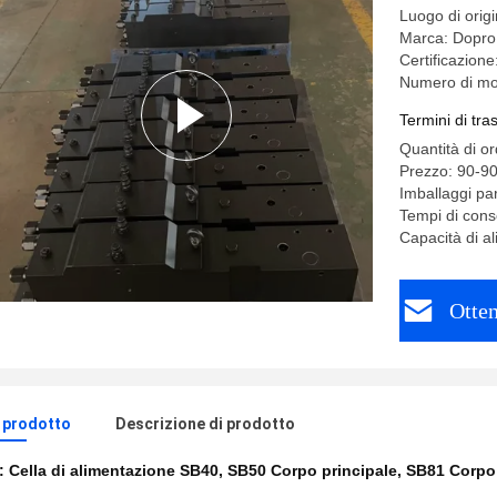
Luogo di orig
Marca: Dopro
Certificazion
Numero di m
Termini di tr
Quantità di o
Prezzo: 90-9
Imballaggi par
Tempi di conse
Capacità di a
Otten
l prodotto
Descrizione di prodotto
e:
Cella di alimentazione SB40
,
SB50 Corpo principale
,
SB81 Corpo 