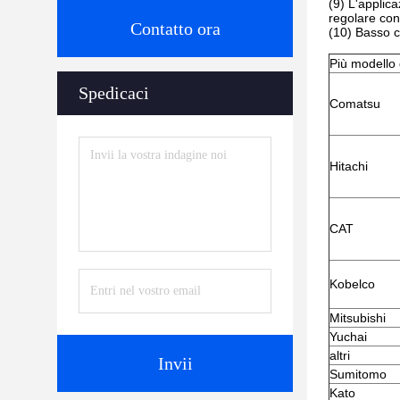
(9) L'applica
regolare con 
Contatto ora
(10) Basso c
Più modello 
Spedicaci
Comatsu
Hitachi
CAT
Kobelco
Mitsubishi
Yuchai
altri
Invii
Sumitomo
Kato