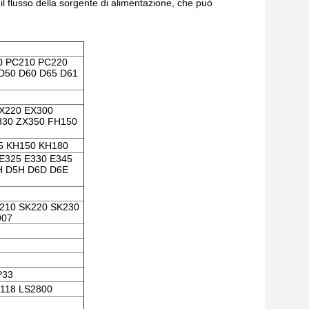
 il flusso della sorgente di alimentazione, che può
0 PC210 PC220
D50 D60 D65 D61
EX220 EX300
330 ZX350 FH150
5 KH150 KH180
 E325 E330 E345
H D5H D6D D6E
210 SK220 SK230
907
P33
118 LS2800