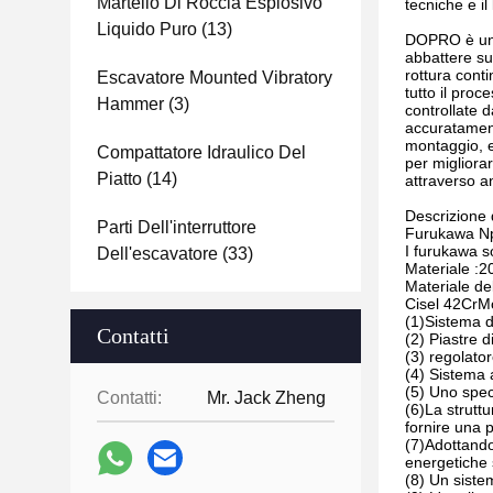
Martello Di Roccia Esplosivo
tecniche e i
Liquido Puro
(13)
DOPRO è un p
abbattere su
rottura conti
Escavatore Mounted Vibratory
tutto il pro
Hammer
(3)
controllate d
accuratament
montaggio, ec
Compattatore Idraulico Del
per migliorar
Piatto
(14)
attraverso a
Descrizione 
Parti Dell'interruttore
Furukawa Np
I furukawa so
Dell'escavatore
(33)
Materiale :
Materiale de
Cisel 42CrM
(1)Sistema d
Contatti
(2) Piastre 
(3) regolator
(4) Sistema 
(5) Uno spec
Contatti:
Mr. Jack Zheng
(6)La struttu
fornire una 
(7)Adottando
energetiche 
(8) Un siste