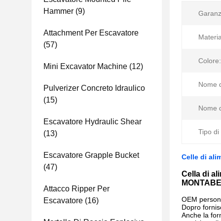
Hammer
(9)
Garanz
Attachment Per Escavatore
Materia
(57)
Colore:
Mini Excavator Machine
(12)
Nome d
Pulverizer Concreto Idraulico
(15)
Nome d
Escavatore Hydraulic Shear
Tipo d
(13)
Escavatore Grapple Bucket
Celle di a
(47)
Cella di 
MONTABE
Attacco Ripper Per
OEM persona
Escavatore
(16)
Dopro fornis
Anche la forn