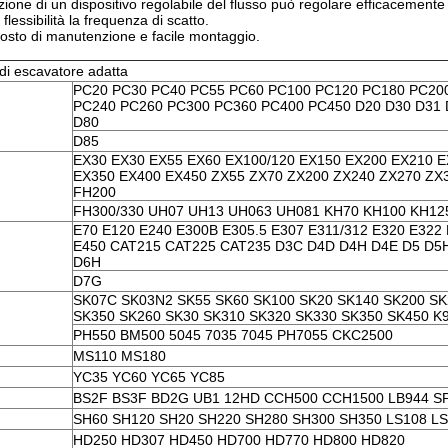
zione di un dispositivo regolabile del flusso può regolare efficacemente
flessibilità la frequenza di scatto.
osto di manutenzione e facile montaggio.
di escavatore adatta
PC20 PC30 PC40 PC55 PC60 PC100 PC120 PC180 PC20
PC240 PC260 PC300 PC360 PC400 PC450 D20 D30 D31 
D80
D85
EX30 EX30 EX55 EX60 EX100/120 EX150 EX200 EX210 
EX350 EX400 EX450 ZX55 ZX70 ZX200 ZX240 ZX270 ZX
FH200
FH300/330 UH07 UH13 UH063 UH081 KH70 KH100 KH12
E70 E120 E240 E300B E305.5 E307 E311/312 E320 E322
E450 CAT215 CAT225 CAT235 D3C D4D D4H D4E D5 D5
D6H
D7G
SK07C SK03N2 SK55 SK60 SK100 SK20 SK140 SK200 SK
SK350 SK260 SK30 SK310 SK320 SK330 SK350 SK450 K
PH550 BM500 5045 7035 7045 PH7055 CKC2500
MS110 MS180
YC35 YC60 YC65 YC85
BS2F BS3F BD2G UB1 12HD CCH500 CCH1500 LB944 S
SH60 SH120 SH20 SH220 SH280 SH300 SH350 LS108 LS
HD250 HD307 HD450 HD700 HD770 HD800 HD820