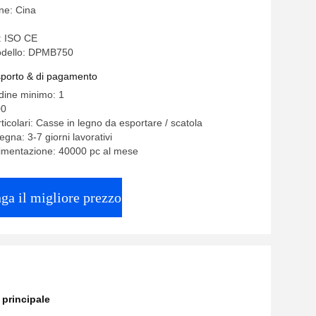
ine: Cina
e: ISO CE
odello: DPMB750
asporto & di pagamento
rdine minimo: 1
00
ticolari: Casse in legno da esportare / scatola
gna: 3-7 giorni lavorativi
limentazione: 40000 pc al mese
ga il migliore prezzo
principale