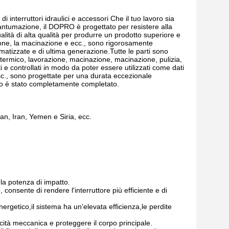
nterruttori idraulici e accessori Che il tuo lavoro sia
frantumazione, il DOPRO è progettato per resistere alla
ualità di alta qualità per produrre un prodotto superiore e
azione, la macinazione e ecc., sono rigorosamente
ormatizzate e di ultima generazione.Tutte le parti sono
termico, lavorazione, macinazione, macinazione, pulizia,
i e controllati in modo da poter essere utilizzati come dati
, ecc., sono progettate per una durata eccezionale
tipo è stato completamente completato.
dan, Iran, Yemen e Siria, ecc.
la potenza di impatto.
consente di rendere l'interruttore più efficiente e di
ergetico,il sistema ha un'elevata efficienza,le perdite
icità meccanica e proteggere il corpo principale.