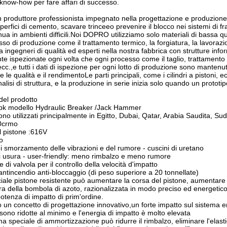
l know-how per fare affari di successo.
roduttore professionista impegnato nella progettazione e produzione di i
perfici di cemento, scavare trinceeo prevenire il blocco nei sistemi di 
nua in ambienti difficili.Noi DOPRO utilizziamo solo materiali di bassa q
cesso di produzione come il trattamento termico, la forgiatura, la lavor
a ingegneri di qualità ed esperti nella nostra fabbrica con strutture inf
e ispezionate ogni volta che ogni processo come il taglio, trattamento 
c.,e tutti i dati di ispezione per ogni lotto di produzione sono mantenut
e le qualità e il rendimentoLe parti principali, come i cilindri a pistoni
nalisi di struttura, e la produzione in serie inizia solo quando un proto
del prodotto
k modello Hydraulic Breaker /Jack Hammer
no utilizzati principalmente in Egitto, Dubai, Qatar, Arabia Saudita, Su
20crmo
l pistone :616V
o
i smorzamento delle vibrazioni e del rumore - cuscini di uretano
di usura - user-friendly: meno rimbalzo e meno rumore
e di valvola per il controllo della velocità d'impatto
antincendio anti-bloccaggio (di peso superiore a 20 tonnellate)
iale pistone resistente può aumentare la corsa del pistone, aumentare 
ra della bombola di azoto, razionalizzata in modo preciso ed energetico, 
potenza di impatto di prim'ordine.
 un concetto di progettazione innovativo,un forte impatto sul sistema en
sono ridotte al minimo e l'energia di impatto è molto elevata
ma speciale di ammortizzazione può ridurre il rimbalzo, eliminare l'elast