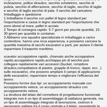
inclinazione, pollice idraulico, secchio scheletrico, secchio di
pulizia, secchio di afferrazione, secchio di taglio, secchio di taglio
e secchio di taglio.secchio di pala- Il secchio del caricatore.
Imballaggio e spedizione
1.Imballiamo il secchio con pallet di legno standard per
l'esportazione e cassa in legno standard per l'esportazione che
sono idonei al mare, pallet in acciaio
2.Tempo di consegna rapido: 5-7 giorni per piccole quantità, 15-
30 giorni per quantità in container.
3.Abbiamo una squadra specializzata in imballaggio e carico
contenitore, hanno una ricca esperienza, e possiamo caricare la
quantità massima di secchi escavatori e parti, per aiutare il cliente
risparmiare il trasporto marittimo.
xcavator accoppiatore rapido, chiamato anche accoppiatore
rapido,accoppiatore rapido,acchiappa pin di secchio può
collegare rapidamente vari accessori (bucket, rompitore
idraulico,compattatore di piastre, grapple di tronco, ripper, ecc...)
sulle escavatrici, che possono ampliare il campo di applicazione
delle escavatrici, risparmiare tempo e migliorare l'efficienza del
lavoro.
Possiamo fornire due tipi: un accoppiamento manuale con
accoppiamento veloce, un accoppiamento idraulico con
accoppiamento veloce.
La struttura del telaio del connettore di progettazione funzionale
integrato non è un tipo di assemblaggio di saldatura generale, ma
un tipo di assemblaggio integrato di lavorazione, cioènon è
necessario saldare tra il corpo centrale e il telaio, garantendo la