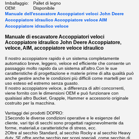
Imballaggio:
Pallet di legno
OEM:
Disponibile
Manuale dell'escavatore Accoppiatori veloci John Deere
Accoppiatore idraulico Accoppiatore veloce AIM
Accoppiatore idraulico veloce
Manuale di escavatore Accoppiatori veloci
Accoppiatore idraulico John Deere Accoppiatore,
veloce, AIM, accoppiatore veloce idraulico
Il nostro accoppiatore rapido è un sistema completamente
automatico breve, leggero, veloce ed efficiente che consente un
passaggio molto rapido da un sistema all'altro.Con le sue
caratteristiche di progettazione e materie prime di alta qualità può
anche gestire anche le condizioni più difficili come martelli per un
uso esteso ed estremo senza guasto.
Il nostro accoppiatore veloce, a differenza di altri concorrenti,
viene fornito con le dimensioni OEM e può funzionare con
qualsiasi altro Bucket, Grapple, Hammer e accessorio originale
costruito per la macchina.
Vantaggi dei prodotti DOPRO:
1Secondo le diverse condizioni operative e le esigenze del
cliente, vari tipi di secchi sono progettati ragionevolmente da
forme, materiali,e caratteristiche di stress, ecc.
2Oltre al secchio Standard, al secchio Rocky e al secchio Heavy
duty, SF offre anche secchio per scopi speciali, come secchio di