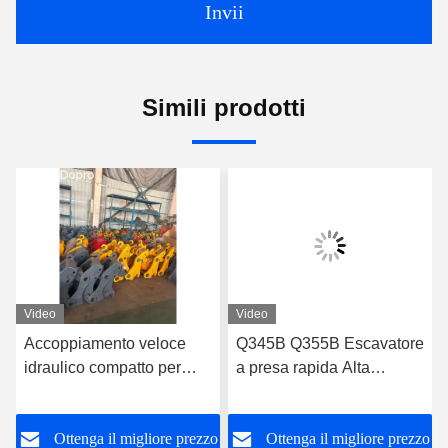
Invii
Simili prodotti
Video
Video
Accoppiamento veloce
Q345B Q355B Escavatore
idraulico compatto per
a presa rapida Alta
escavatore Hitachi ZX400
resistenza per Komatsu
ZX450 EX400
PC50 PC60
o
Ottenga il migliore prezzo
Ottenga il migliore prezzo