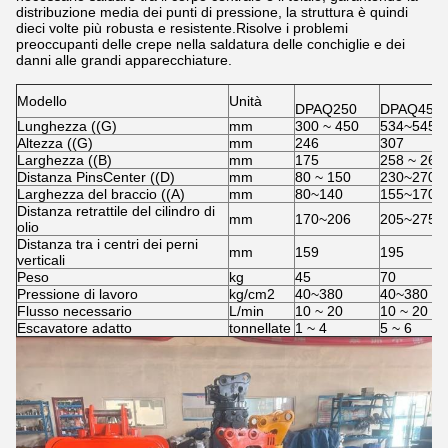
distribuzione media dei punti di pressione, la struttura è quindi
dieci volte più robusta e resistente.Risolve i problemi
preoccupanti delle crepe nella saldatura delle conchiglie e dei
danni alle grandi apparecchiature.
Modello
Unità
DPAQ250
DPAQ450
Lunghezza ((G)
mm
300 ~ 450
534~545
Altezza ((G)
mm
246
307
Larghezza ((B)
mm
175
258 ~ 263
Distanza PinsCenter ((D)
mm
80 ~ 150
230~270
Larghezza del braccio ((A)
mm
80~140
155~170
Distanza retrattile del cilindro di
mm
170~206
205~275
olio
Distanza tra i centri dei perni
mm
159
195
verticali
Peso
kg
45
70
Pressione di lavoro
kg/cm2
40~380
40~380
Flusso necessario
L/min
10 ~ 20
10 ~ 20
Escavatore adatto
tonnellate
1 ~ 4
5 ~ 6