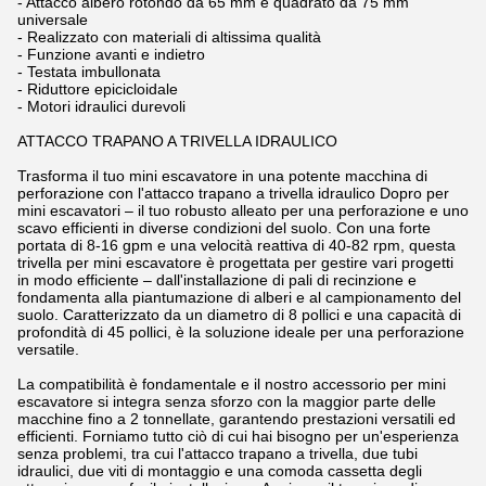
- Attacco albero rotondo da 65 mm e quadrato da 75 mm
universale
- Realizzato con materiali di altissima qualità
- Funzione avanti e indietro
- Testata imbullonata
- Riduttore epicicloidale
- Motori idraulici durevoli
ATTACCO TRAPANO A TRIVELLA IDRAULICO
Trasforma il tuo mini escavatore in una potente macchina di
perforazione con l'attacco trapano a trivella idraulico Dopro per
mini escavatori – il tuo robusto alleato per una perforazione e uno
scavo efficienti in diverse condizioni del suolo. Con una forte
portata di 8-16 gpm e una velocità reattiva di 40-82 rpm, questa
trivella per mini escavatore è progettata per gestire vari progetti
in modo efficiente – dall'installazione di pali di recinzione e
fondamenta alla piantumazione di alberi e al campionamento del
suolo. Caratterizzato da un diametro di 8 pollici e una capacità di
profondità di 45 pollici, è la soluzione ideale per una perforazione
versatile.
La compatibilità è fondamentale e il nostro accessorio per mini
escavatore si integra senza sforzo con la maggior parte delle
macchine fino a 2 tonnellate, garantendo prestazioni versatili ed
efficienti. Forniamo tutto ciò di cui hai bisogno per un'esperienza
senza problemi, tra cui l'attacco trapano a trivella, due tubi
idraulici, due viti di montaggio e una comoda cassetta degli