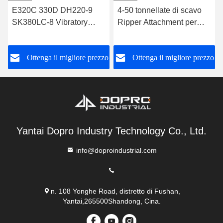
E320C 330D DH220-9
4-50 tonnellate di scavo
SK380LC-8 Vibratory
Ripper Attachment per
Ripper, Escavatore
Volvo Xcmg Liugong Sany
idraulico Vibro Ripper
Santui
o
Ottenga il migliore prezzo
Ottenga il migliore prezzo
Yantai Dopro Industry Technology Co., Ltd.
info@doproindustrial.com
n. 108 Yonghe Road, distretto di Fushan,
Yantai,265500Shandong, Cina.