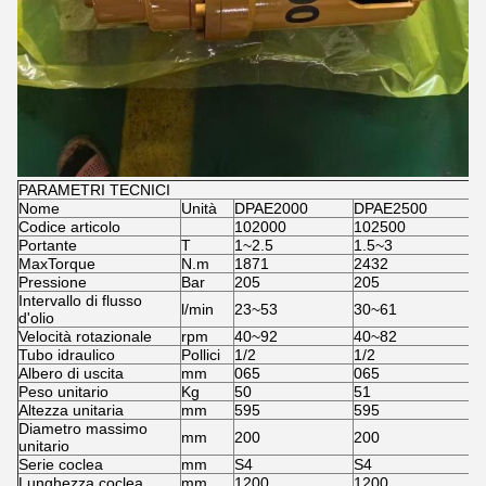
PARAMETRI TECNICI
Nome
Unità
DPAE2000
DPAE2500
D
Codice articolo
102000
102500
1
Portante
T
1~2.5
1.5~3
2
MaxTorque
N.m
1871
2432
2
Pressione
Bar
205
205
2
Intervallo di flusso
l/min
23~53
30~61
3
d'olio
Velocità rotazionale
rpm
40~92
40~82
4
Tubo idraulico
Pollici
1/2
1/2
1
Albero di uscita
mm
065
065
0
Peso unitario
Kg
50
51
7
Altezza unitaria
mm
595
595
7
Diametro massimo
mm
200
200
2
unitario
Serie coclea
mm
S4
S4
S
Lunghezza coclea
mm
1200
1200
1