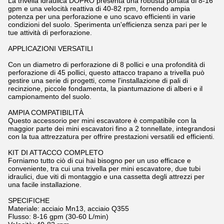
La trivella idraulica DOPRO presenta una robusta portata di 8-16
gpm e una velocità reattiva di 40-82 rpm, fornendo ampia
potenza per una perforazione e uno scavo efficienti in varie
condizioni del suolo. Sperimenta un'efficienza senza pari per le
tue attività di perforazione.
APPLICAZIONI VERSATILI
Con un diametro di perforazione di 8 pollici e una profondità di
perforazione di 45 pollici, questo attacco trapano a trivella può
gestire una serie di progetti, come l'installazione di pali di
recinzione, piccole fondamenta, la piantumazione di alberi e il
campionamento del suolo.
AMPIA COMPATIBILITÀ
Questo accessorio per mini escavatore è compatibile con la
maggior parte dei mini escavatori fino a 2 tonnellate, integrandosi
con la tua attrezzatura per offrire prestazioni versatili ed efficienti.
KIT DI ATTACCO COMPLETO
Forniamo tutto ciò di cui hai bisogno per un uso efficace e
conveniente, tra cui una trivella per mini escavatore, due tubi
idraulici, due viti di montaggio e una cassetta degli attrezzi per
una facile installazione.
SPECIFICHE
Materiale: acciaio Mn13, acciaio Q355
Flusso: 8-16 gpm (30-60 L/min)