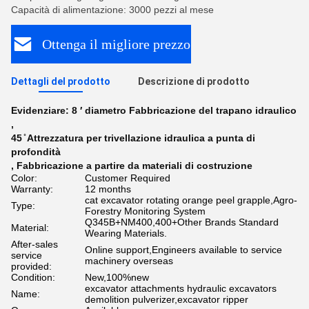
Capacità di alimentazione: 3000 pezzi al mese
Ottenga il migliore prezzo
Dettagli del prodotto
Descrizione di prodotto
Evidenziare:
8 ′ diametro Fabbricazione del trapano idraulico
,
45 ̊ Attrezzatura per trivellazione idraulica a punta di
profondità
,
Fabbricazione a partire da materiali di costruzione
Color:
Customer Required
Warranty:
12 months
cat excavator rotating orange peel grapple,Agro-
Type:
Forestry Monitoring System
Q345B+NM400,400+Other Brands Standard
Material:
Wearing Materials.
After-sales
Online support,Engineers available to service
service
machinery overseas
provided:
Condition:
New,100%new
excavator attachments hydraulic excavators
Name:
demolition pulverizer,excavator ripper