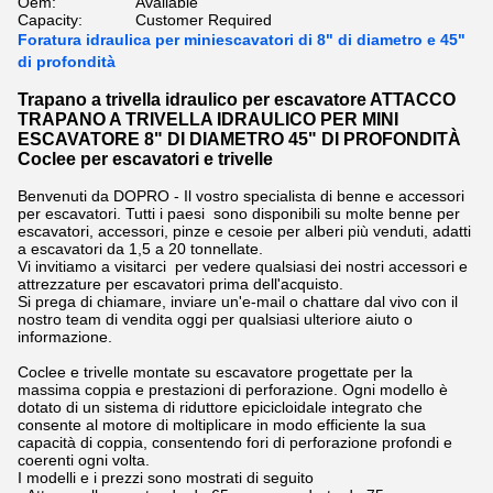
Oem:
Available
Capacity:
Customer Required
Foratura idraulica per miniescavatori di 8" di diametro e 45"
di profondità
Trapano a trivella idraulico per escavatore ATTACCO
TRAPANO A TRIVELLA IDRAULICO PER MINI
ESCAVATORE 8" DI DIAMETRO 45" DI PROFONDITÀ
Coclee per escavatori e trivelle
Benvenuti da DOPRO - Il vostro specialista di benne e accessori
per escavatori. Tutti i paesi sono disponibili su molte benne per
escavatori, accessori, pinze e cesoie per alberi più venduti, adatti
a escavatori da 1,5 a 20 tonnellate.
Vi invitiamo a visitarci per vedere qualsiasi dei nostri accessori e
attrezzature per escavatori prima dell'acquisto.
Si prega di chiamare, inviare un'e-mail o chattare dal vivo con il
nostro team di vendita oggi per qualsiasi ulteriore aiuto o
informazione.
Coclee e trivelle montate su escavatore progettate per la
massima coppia e prestazioni di perforazione. Ogni modello è
dotato di un sistema di riduttore epicicloidale integrato che
consente al motore di moltiplicare in modo efficiente la sua
capacità di coppia, consentendo fori di perforazione profondi e
coerenti ogni volta.
I modelli e i prezzi sono mostrati di seguito