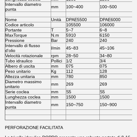
Intervallo diametro
mm
100~400
100~500
1
punta
Nome
Unità
DPAE5500
DPAE6000
D
Codice articolo
105500
106000
1
Portante
T
5~7
6~8
7
MaxTorque
N.m
5910
6150
6
Pressione
Bar
240
240
2
Intervallo di flusso
l/min
45~83
45~106
6
d'olio
Velocità rotazionale
rpm
28~50
34~80
3
Tubo idraulico
Pollici
1/2
3/4
3
Albero di uscita
mm
075
075
0
Peso unitario
Kg
112
128
1
Altezza unitaria
mm
780
850
8
Diametro massimo
mm
269
269
2
unitario
Serie coclea
mm
S5
S5
S
Lunghezza coclea
mm
1500
1500
1
Intervallo diametro
mm
150~750
150~900
1
punta
PERFORAZIONE FACILITATA